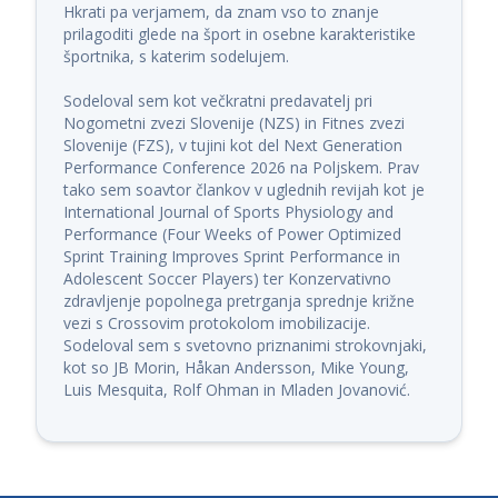
Hkrati pa verjamem, da znam vso to znanje 
prilagoditi glede na šport in osebne karakteristike 
športnika, s katerim sodelujem.

Sodeloval sem kot večkratni predavatelj pri 
Nogometni zvezi Slovenije (NZS) in Fitnes zvezi 
Slovenije (FZS), v tujini kot del Next Generation 
Performance Conference 2026 na Poljskem. Prav 
tako sem soavtor člankov v uglednih revijah kot je 
International Journal of Sports Physiology and 
Performance (Four Weeks of Power Optimized 
Sprint Training Improves Sprint Performance in 
Adolescent Soccer Players) ter Konzervativno 
zdravljenje popolnega pretrganja sprednje križne 
vezi s Crossovim protokolom imobilizacije. 
Sodeloval sem s svetovno priznanimi strokovnjaki, 
kot so JB Morin, Håkan Andersson, Mike Young, 
Luis Mesquita, Rolf Ohman in Mladen Jovanović.