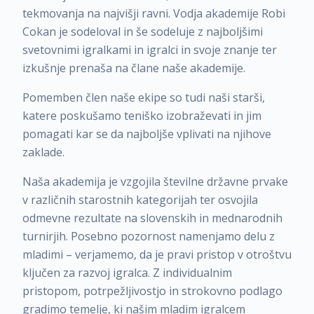
tekmovanja na najvišji ravni. Vodja akademije Robi
Cokan je sodeloval in še sodeluje z najboljšimi
svetovnimi igralkami in igralci in svoje znanje ter
izkušnje prenaša na člane naše akademije.
Pomemben člen naše ekipe so tudi naši starši,
katere poskušamo teniško izobraževati in jim
pomagati kar se da najboljše vplivati na njihove
zaklade.
Naša akademija je vzgojila številne državne prvake
v različnih starostnih kategorijah ter osvojila
odmevne rezultate na slovenskih in mednarodnih
turnirjih. Posebno pozornost namenjamo delu z
mladimi – verjamemo, da je pravi pristop v otroštvu
ključen za razvoj igralca. Z individualnim
pristopom, potrpežljivostjo in strokovno podlago
gradimo temelje, ki našim mladim igralcem