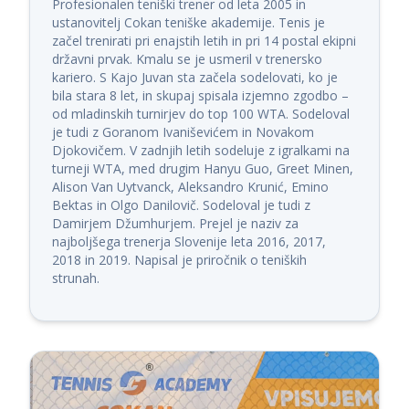
Profesionalen teniški trener od leta 2005 in 
ustanovitelj Cokan teniške akademije. Tenis je 
začel trenirati pri enajstih letih in pri 14 postal ekipni 
državni prvak. Kmalu se je usmeril v trenersko 
kariero. S Kajo Juvan sta začela sodelovati, ko je 
bila stara 8 let, in skupaj spisala izjemno zgodbo – 
od mladinskih turnirjev do top 100 WTA. Sodeloval 
je tudi z Goranom Ivaniševićem in Novakom 
Djokovičem. V zadnjih letih sodeluje z igralkami na 
turneji WTA, med drugim Hanyu Guo, Greet Minen, 
Alison Van Uytvanck, Aleksandro Krunić, Emino 
Bektas in Olgo Danilovič. Sodeloval je tudi z 
Damirjem Džumhurjem. Prejel je naziv za 
najboljšega trenerja Slovenije leta 2016, 2017, 
2018 in 2019. Napisal je priročnik o teniških 
strunah.