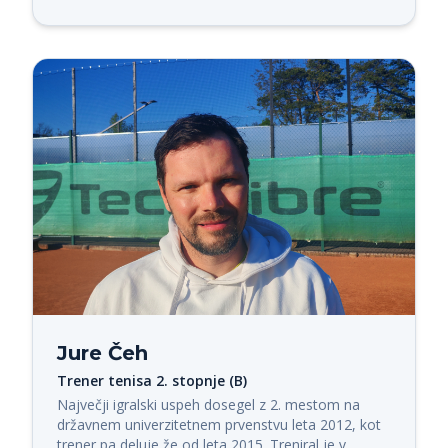
Jure Čeh
Trener tenisa 2. stopnje (B)
Največji igralski uspeh dosegel z 2. mestom na 
državnem univerzitetnem prvenstvu leta 2012, kot 
trener pa deluje že od leta 2015. Treniral je v 