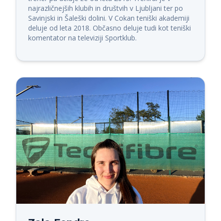
najrazličnejših klubih in društvih v Ljubljani ter po 
Savinjski in Šaleški dolini. V Cokan teniški akademiji 
deluje od leta 2018. Občasno deluje tudi kot teniški 
komentator na televiziji Sportklub.