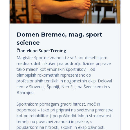
Domen Bremec, mag. sport
science
Član ekipe SuperTrening
Magister športne znanosti z več kot desetletjem 
mednarodnih izkušenj na področju fizične priprave 
tako mladih kot vrhunskih športnikov – od 
olimpijskih rokometnih reprezentanc do 
profesionalnih teniških in nogometnih ekip. Deloval 
sem v Sloveniji, Španiji, Nemčiji, na Švedskem in v 
Bahrajnu.

Športnikom pomagam graditi hitrost, moč in 
odpornost – tako pri pripravi na svetovna prvenstva 
kot pri rehabilitaciji po poškodbi. Moja strokovnost 
temelji na povezavi znanosti in prakse, s 
poudarkom na hitrosti, skokih in eksplozivnosti. 