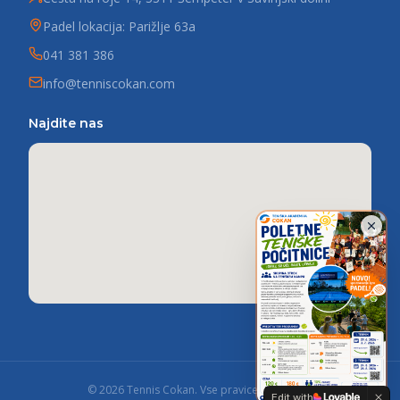
Padel lokacija: Parižlje 63a
041 381 386
info@tenniscokan.com
Najdite nas
©
2026
Tennis Cokan.
Vse pravice pridržane.
Edit with