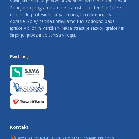
Savinjski dolini, ki jo vodi priznani teniški trener Robi Cokan.
Ponujamo programe za vse starosti – od teniške šole za
otroke do profesionalnega treninga in rekreacije za
odrasle. Poleg tenisa upravljamo tudi sodobno padel
igrišče v bližnjih Parižljah. Naša strast je razvoj igralcev in
širjenje ljubezni do tenisa v regiji.
Partnerji
Kontakt
Cesta na roje 14, 3311 Šempeter v Savinjski dolini