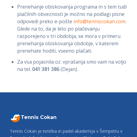
Prenehanje obiskovanja programa in s tem tudi
plačilnih obveznosti je možno na podlagi pisne
odpovedi preko e-pošte
info@tenniscokan.com
.
Glede na to, da je leto po plačevanju
razporejeno v tri obdobja, se mora v primeru
prenehanja obiskovanja obdobje, v katerem
prenehate hoditi, vseeno plačati.
Za vsa pojasnila oz. vprašanja smo vam na voljo
na tel.
041 381 386
(Dejan).
Tennis Cokan
Tennis Cokan je teniška in padel akademija v Šempetru v