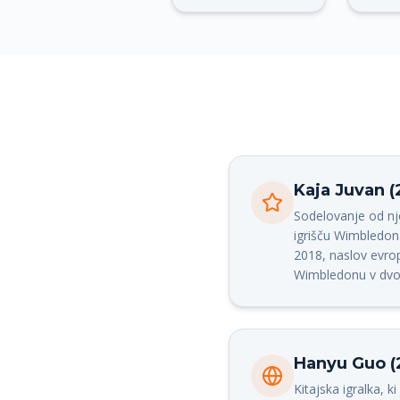
Kaja Juvan 
Sodelovanje od nj
igrišču Wimbledona
2018, naslov evro
Wimbledonu v dvoji
Hanyu Guo (
Kitajska igralka,