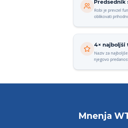
Predsednik 
Robi je prevzel fu
oblikovati prihodn
4× najboljši
Naziv za najboljšeg
njegovo predanost 
Mnenja WTA