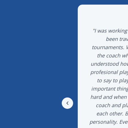
 je naredil zame in mi
"
I was working
nisa. Vedno bom imela
been trav
n osebo.
"
tournaments. W
the coach w
understood how t
profesional pla
to say to pla
important thin
hard and when t
coach and pla
each other. B
personality. Ev