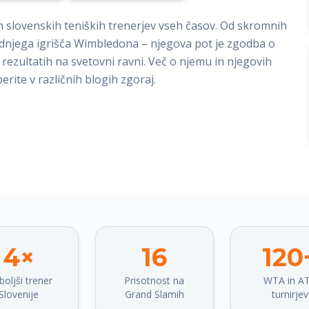
 slovenskih teniških trenerjev vseh časov. Od skromnih
rednjega igrišča Wimbledona – njegova pot je zgodba o
ih rezultatih na svetovni ravni. Več o njemu in njegovih
rite v različnih blogih zgoraj.
4×
16
120
boljši trener
Prisotnost na
WTA in A
Slovenije
Grand Slamih
turnirjev