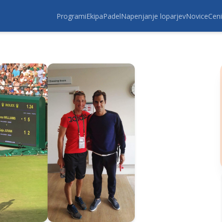
Programi
Ekipa
Padel
Napenjanje loparjev
Novice
Ceni