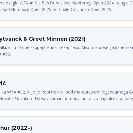
ah dosegla WTA #19 s 5 WTA naslovi: Monterrey Open 2024, Jiangxi O
5, Bad Homburg Open 2025 ter finale Cincinnati Open 2025.
Uytvanck & Greet Minnen (2021)
gralki, ki ju je obe skupaj treniral nekaj časa. Alison je dosegla kariern
A #59.
vić
ralka WTA #32, ki jo je Robi treniral pod mentorstvom legendarnega G
eloval z Novakom Djokovicem in pomagal pri razvoju igralcev na njeg
ur (2022–)