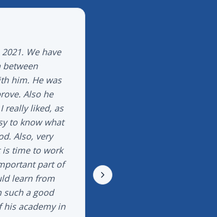
n 2021. We have
"
I have been working
in between
Open. He came to Bel
ith him. He was
little bit timid but a r
ove. Also he
a tennis player but as 
 really liked, as
some coaches h
asy to know what
od. Also, very
is time to work
mportant part of
uld learn from
th such a good
f his academy in