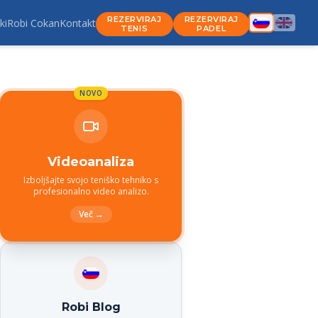
REZERVIRAJ
REZERVIRAJ
ki
Robi Cokan
Kontakt
TENIS
PADEL
NOVO
Videoanaliza
Izboljšajte svojo teniško tehniko s
profesionalno video analizo.
Več →
Robi Blog