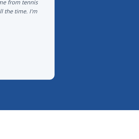
 me from tennis
l the time. I'm