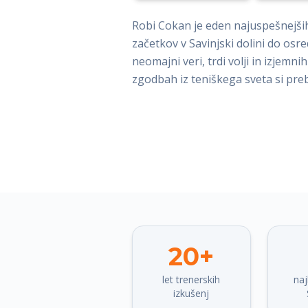
Robi Cokan je eden najuspešnejših
začetkov v Savinjski dolini do os
neomajni veri, trdi volji in izjemn
zgodbah iz teniškega sveta si prebe
20+
let trenerskih
naj
izkušenj