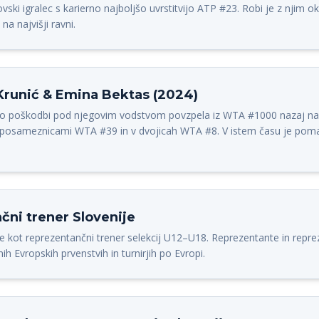
ki igralec s karierno najboljšo uvrstitvijo ATP #23. Robi je z njim ok
na najvišji ravni.
Krunić & Emina Bektas (2024)
po poškodbi pod njegovim vodstvom povzpela iz WTA #1000 nazaj na 
d posameznicami WTA #39 in v dvojicah WTA #8. V istem času je poma
čni trener Slovenije
e kot reprezentančni trener selekcij U12–U18. Reprezentante in repre
nih Evropskih prvenstvih in turnirjih po Evropi.