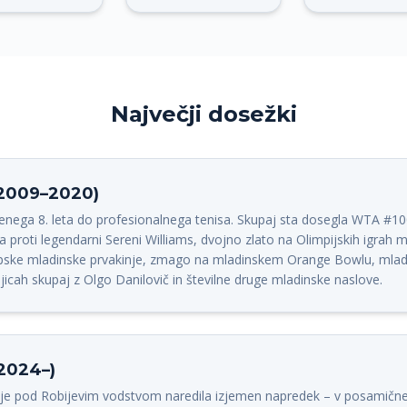
Največji dosežki
(2009–2020)
enega 8. leta do profesionalnega tenisa. Skupaj sta dosegla WTA #1
 proti legendarni Sereni Williams, dvojno zlato na Olimpijskih igrah 
pske mladinske prvakinje, zmago na mladinskem Orange Bowlu, mladi
cah skupaj z Olgo Danilovič in številne druge mladinske naslove.
2024–)
 ki je pod Robijevim vodstvom naredila izjemen napredek – v posamič