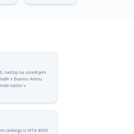
00, nastop na osrednjem
mladih v Buenos Airesu
nski naslov v
nem rankingu iz WTA #650