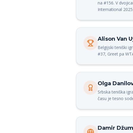
na #156. V dvojic
International 202
Alison Van 
Belgijski teniški i
#37, Greet pa WT
Olga Danilo
Srbska teniška ig
času je tesno sod
Damir Džumh