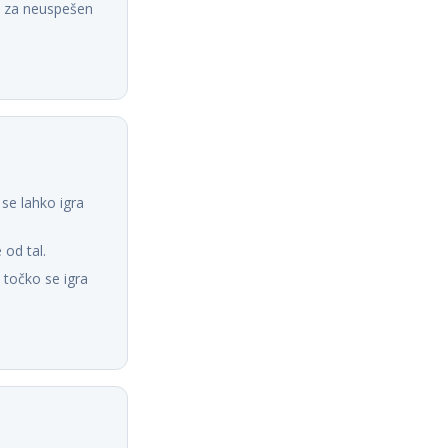
je za neuspešen
 se lahko igra
 od tal.
 točko se igra