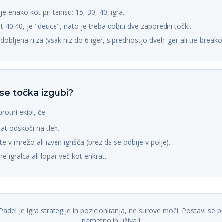
e enako kot pri tenisu: 15, 30, 40, igra.
at 40:40, je "deuce", nato je treba dobiti dve zaporedni točki.
 dobljena niza (vsak niz do 6 iger, s prednostjo dveh iger ali tie-breako
se točka izgubi?
otni ekipi, če:
at odskoči na tleh.
te v mrežo ali izven igrišča (brez da se odbije v polje).
e igralca ali lopar več kot enkrat.
Padel je igra strategije in pozicioniranja, ne surove moči. Postavi se pr
pametno in uživaj!