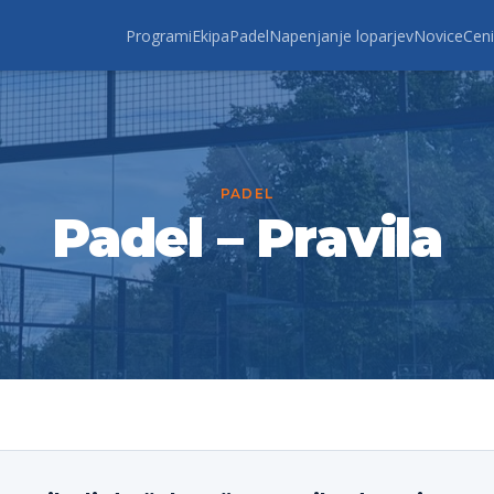
Programi
Ekipa
Padel
Napenjanje loparjev
Novice
Ceni
PADEL
Padel – Pravila