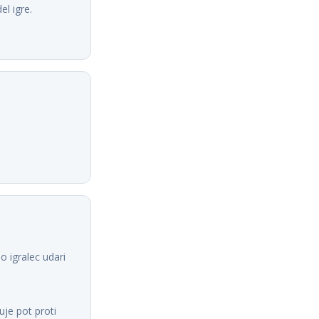
el igre.
o igralec udari
uje pot proti