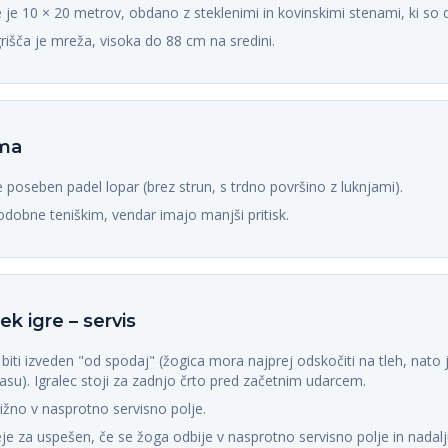
e je 10 × 20 metrov, obdano z steklenimi in kovinskimi stenami, ki so d
grišča je mreža, visoka do 88 cm na sredini.
ema
 poseben padel lopar (brez strun, s trdno površino z luknjami).
dobne teniškim, vendar imajo manjši pritisk.
ek igre – servis
biti izveden "od spodaj" (žogica mora najprej odskočiti na tleh, nato j
asu). Igralec stoji za zadnjo črto pred začetnim udarcem.
rižno v nasprotno servisno polje.
eje za uspešen, če se žoga odbije v nasprotno servisno polje in nadalj