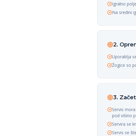
Igralno polj
Na sredini i
2. Opr
Uporablja se
Žogice so po
3. Začet
Servis mora 
pod višino p
Servira se k
Servis se št