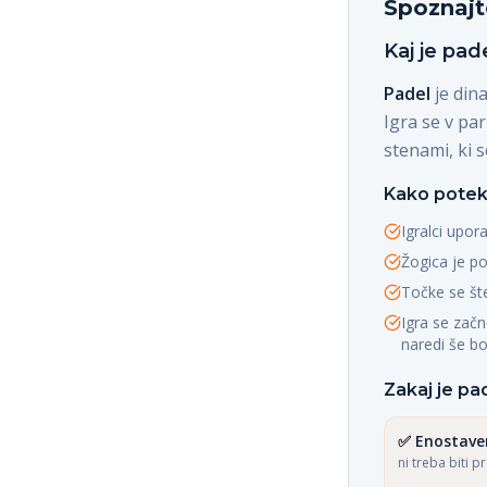
Spoznajt
Kaj je pad
Padel
je din
Igra se v pa
stenami, ki 
Kako potek
Igralci upor
Žogica je po
Točke se šte
Igra se začn
naredi še bo
Zakaj je pad
✅
Enostave
ni treba biti p