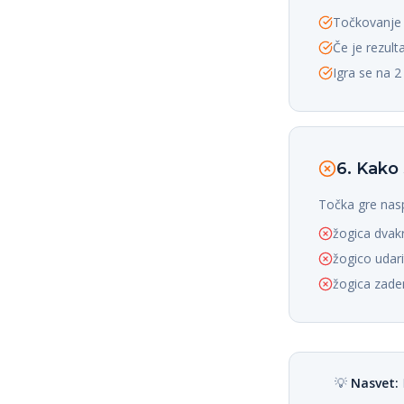
Točkovanje j
Če je rezult
Igra se na 2
6. Kako 
Točka gre naspr
žogica dvakr
žogico udari
žogica zaden
💡
Nasvet: