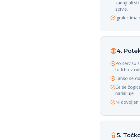
zadnji ali s
servis.
Igralec ima
4. Potek
Po servisu s
tudi brez odb
Lahko se odb
Če se žogica
nadaljuje.
Ni dovoljen 
5. Točk