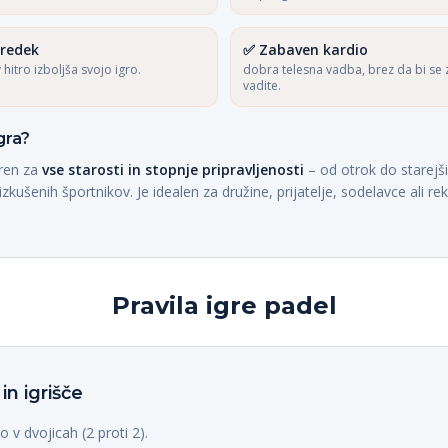
predek
✅
Zabaven kardio
 hitro izboljša svojo igro.
dobra telesna vadba, brez da bi se 
vadite.
gra?
eren za
vse starosti in stopnje pripravljenosti
– od otrok do starejš
zkušenih športnikov. Je idealen za družine, prijatelje, sodelavce ali re
Pravila igre padel
i in igrišče
o v dvojicah (2 proti 2).