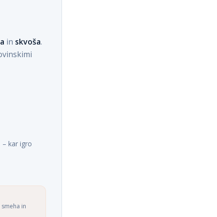
sa
in
skvoša
.
ovinskimi
 – kar igro
o smeha in