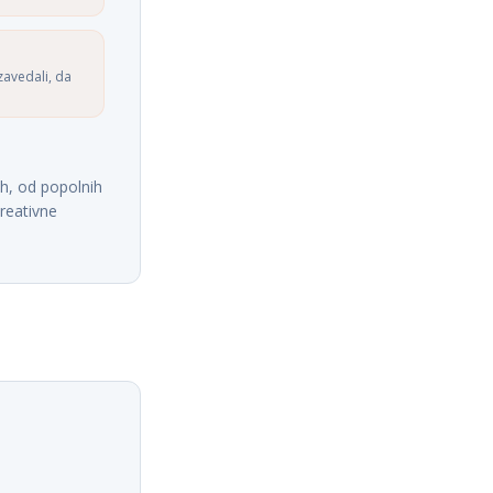
zavedali, da
ih, od popolnih
kreativne