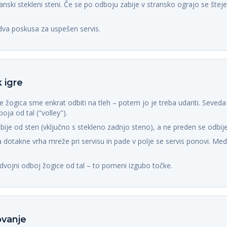
transki stekleni steni. Če se po odboju zabije v stransko ograjo se šte
 dva poskusa za uspešen servis.
 igre
e žogica sme enkrat odbiti na tleh – potem jo je treba udariti. Seveda
oja od tal ("volley").
ije od sten (vključno s stekleno zadnjo steno), a ne preden se odbije
 dotakne vrha mreže pri servisu in pade v polje se servis ponovi. Med
dvojni odboj žogice od tal – to pomeni izgubo točke.
ovanje