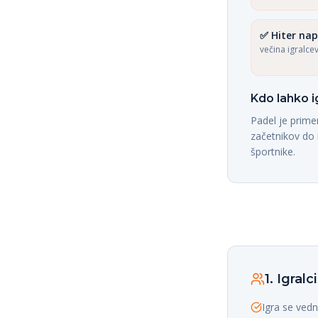
✅
Hiter na
večina igralcev
Kdo lahko i
Padel je prim
začetnikov do i
športnike.
1. Igralc
Igra se vedn