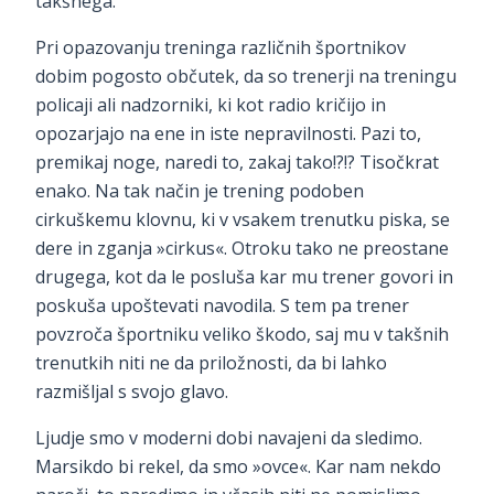
takšnega.
Pri opazovanju treninga različnih športnikov
dobim pogosto občutek, da so trenerji na treningu
policaji ali nadzorniki, ki kot radio kričijo in
opozarjajo na ene in iste nepravilnosti. Pazi to,
premikaj noge, naredi to, zakaj tako!?!? Tisočkrat
enako. Na tak način je trening podoben
cirkuškemu klovnu, ki v vsakem trenutku piska, se
dere in zganja »cirkus«. Otroku tako ne preostane
drugega, kot da le posluša kar mu trener govori in
poskuša upoštevati navodila. S tem pa trener
povzroča športniku veliko škodo, saj mu v takšnih
trenutkih niti ne da priložnosti, da bi lahko
razmišljal s svojo glavo.
Ljudje smo v moderni dobi navajeni da sledimo.
Marsikdo bi rekel, da smo »ovce«. Kar nam nekdo