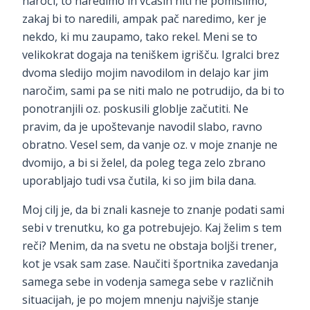
naroči, to naredimo in včasih niti ne pomislimo,
zakaj bi to naredili, ampak pač naredimo, ker je
nekdo, ki mu zaupamo, tako rekel. Meni se to
velikokrat dogaja na teniškem igrišču. Igralci brez
dvoma sledijo mojim navodilom in delajo kar jim
naročim, sami pa se niti malo ne potrudijo, da bi to
ponotranjili oz. poskusili globlje začutiti. Ne
pravim, da je upoštevanje navodil slabo, ravno
obratno. Vesel sem, da vanje oz. v moje znanje ne
dvomijo, a bi si želel, da poleg tega zelo zbrano
uporabljajo tudi vsa čutila, ki so jim bila dana.
Moj cilj je, da bi znali kasneje to znanje podati sami
sebi v trenutku, ko ga potrebujejo. Kaj želim s tem
reči? Menim, da na svetu ne obstaja boljši trener,
kot je vsak sam zase. Naučiti športnika zavedanja
samega sebe in vodenja samega sebe v različnih
situacijah, je po mojem mnenju najvišje stanje