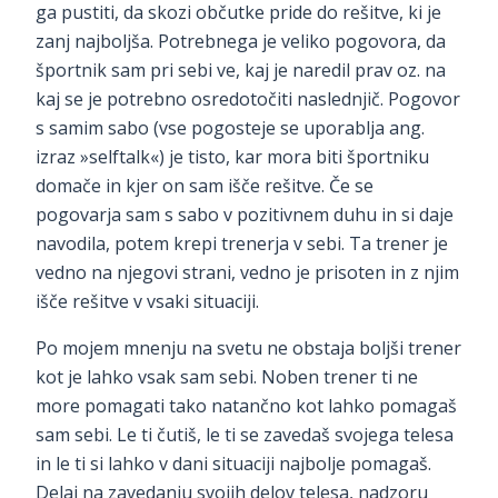
ga pustiti, da skozi občutke pride do rešitve, ki je
zanj najboljša. Potrebnega je veliko pogovora, da
športnik sam pri sebi ve, kaj je naredil prav oz. na
kaj se je potrebno osredotočiti naslednjič. Pogovor
s samim sabo (vse pogosteje se uporablja ang.
izraz »selftalk«) je tisto, kar mora biti športniku
domače in kjer on sam išče rešitve. Če se
pogovarja sam s sabo v pozitivnem duhu in si daje
navodila, potem krepi trenerja v sebi. Ta trener je
vedno na njegovi strani, vedno je prisoten in z njim
išče rešitve v vsaki situaciji.
Po mojem mnenju na svetu ne obstaja boljši trener
kot je lahko vsak sam sebi. Noben trener ti ne
more pomagati tako natančno kot lahko pomagaš
sam sebi. Le ti čutiš, le ti se zavedaš svojega telesa
in le ti si lahko v dani situaciji najbolje pomagaš.
Delaj na zavedanju svojih delov telesa, nadzoru