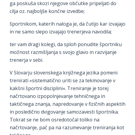
ga poskuša skozi njegove občutke pripeljati do
cilja oz. najboljše končne izvedbe;
športnikom, katerih naloga je, da čutijo kar izvajajo
in ne samo slepo izvajajo trenerjeva navodila;
ter vam dragi kolegi, da sploh ponudite športniku
možnost razmišljanja s svojo glavo in razvijanje
trenerja v sebi.
V Slovarju slovenskega knjižnega jezika pomeni
trenirati »sistematično uriti se za tekmovanje v
kakšni športni disciplini«. Treniranje je torej
načrtovano izpopolnjevanje tehničnega in
taktičnega znanja, napredovanje v fizičnih aspektih
in posledično dvigovanje samozavesti športnika.
Tokrat se ne bom osredotočal toliko na
načrtovanje, pač pa na razumevanje treniranja kot