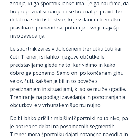
znanja, ki ga športnik lahko ima. Če ga naučimo, da
bo prepoznal situacijo in se bo znal popraviti ter
delati na sebi tisto stvar, ki je v danem trenutku
pravilna in pomembna, potem je osvojil najvišji
nivo zavedanja.
Le športnik zares v določenem trenutku čuti kar
čuti. Trenerji si lahko njegove občutke le
predstavljamo glede na to, kar vidimo in kako
dobro ga poznamo. Samo on, po končanem gibu
ve oz. čuti, kakšen je bil in to poveže s
predznanjem in situacijami, ki so se mu že zgodile.
Treniranje na podlagi zavedanja in ponotranjanja
občutkov je v vrhunskem športu nujno.
Da bi lahko prišli z mlajšimi športniki na ta nivo, pa
je potrebno delati na posameznih segmentih.
Trener mora športniku dajati natančna navodila in