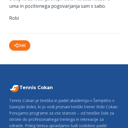
uma in pozitivnega pogovarjanja sam s sabo.
Robi
Deli
Tennis Cokan
Tennis Cokan je teniška in padel akademija v Šempetru v
Savinjski dolini, ki jo vodi priznani teniški trener Robi Cokan.
Ponujamo programe za vse starosti – od teniške šole za
otroke do profesionalnega treninga in rekreacije za
odrasle. Poleg tenisa upravljamo tudi sodobno padel