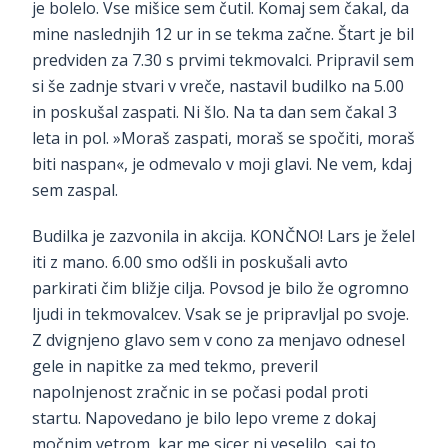
je bolelo. Vse mišice sem čutil. Komaj sem čakal, da
mine naslednjih 12 ur in se tekma začne. Štart je bil
predviden za 7.30 s prvimi tekmovalci. Pripravil sem
si še zadnje stvari v vreče, nastavil budilko na 5.00
in poskušal zaspati. Ni šlo. Na ta dan sem čakal 3
leta in pol. »Moraš zaspati, moraš se spočiti, moraš
biti naspan«, je odmevalo v moji glavi. Ne vem, kdaj
sem zaspal.
Budilka je zazvonila in akcija. KONČNO! Lars je želel
iti z mano. 6.00 smo odšli in poskušali avto
parkirati čim bližje cilja. Povsod je bilo že ogromno
ljudi in tekmovalcev. Vsak se je pripravljal po svoje.
Z dvignjeno glavo sem v cono za menjavo odnesel
gele in napitke za med tekmo, preveril
napolnjenost zračnic in se počasi podal proti
startu. Napovedano je bilo lepo vreme z dokaj
močnim vetrom, kar me sicer ni veselilo, saj to