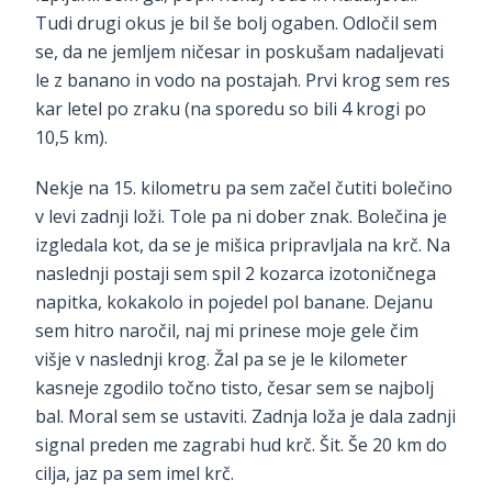
Tudi drugi okus je bil še bolj ogaben. Odločil sem
se, da ne jemljem ničesar in poskušam nadaljevati
le z banano in vodo na postajah. Prvi krog sem res
kar letel po zraku (na sporedu so bili 4 krogi po
10,5 km).
Nekje na 15. kilometru pa sem začel čutiti bolečino
v levi zadnji loži. Tole pa ni dober znak. Bolečina je
izgledala kot, da se je mišica pripravljala na krč. Na
naslednji postaji sem spil 2 kozarca izotoničnega
napitka, kokakolo in pojedel pol banane. Dejanu
sem hitro naročil, naj mi prinese moje gele čim
višje v naslednji krog. Žal pa se je le kilometer
kasneje zgodilo točno tisto, česar sem se najbolj
bal. Moral sem se ustaviti. Zadnja loža je dala zadnji
signal preden me zagrabi hud krč. Šit. Še 20 km do
cilja, jaz pa sem imel krč.