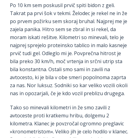
Po 10 km sem poskusil prvič spiti bidon z geli.
Takrat pa prvi šok v tekmi. Želodec je rekel ne in že
po prvem požirku sem skoraj bruhal. Najprej me je
zajela panika. Hitro sem se zbral in si rekel, da
moram iskati rešitve. Kilometri so minevali, telo je
najprej sprejelo proteinsko tablico in malo kasneje
prvič tudi gel. Odleglo mi je. Povprečna hitrost je
bila preko 30 km/h, moč vrtenja in srčni utrip sta
bila konstantna. Ostali smo sami in zavili na
avtocesto, ki je bila v obe smeri popolnoma zaprta
za nas. Nor luksuz. Sodniki so kar veliko vozili okoli
nas in opozarjali, če je kdo vozil preblizu drugega.
Tako so minevali kilometri in že smo zavili z
avtoceste proti kratkemu hribu, dolgemu 2
kilometra. Klanec je povzročal ogromno preglavic
»kronometristom«. Veliko jih je celo hodilo v klanec.