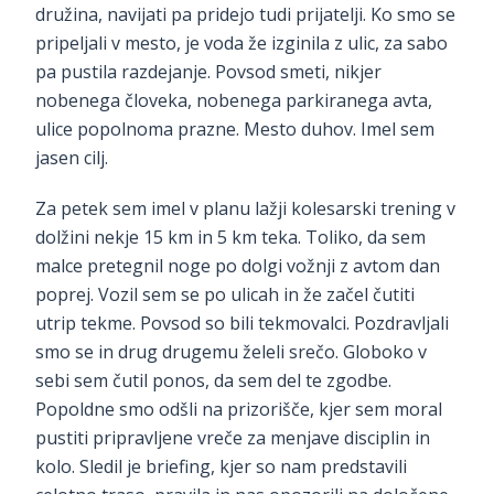
družina, navijati pa pridejo tudi prijatelji. Ko smo se
pripeljali v mesto, je voda že izginila z ulic, za sabo
pa pustila razdejanje. Povsod smeti, nikjer
nobenega človeka, nobenega parkiranega avta,
ulice popolnoma prazne. Mesto duhov. Imel sem
jasen cilj.
Za petek sem imel v planu lažji kolesarski trening v
dolžini nekje 15 km in 5 km teka. Toliko, da sem
malce pretegnil noge po dolgi vožnji z avtom dan
poprej. Vozil sem se po ulicah in že začel čutiti
utrip tekme. Povsod so bili tekmovalci. Pozdravljali
smo se in drug drugemu želeli srečo. Globoko v
sebi sem čutil ponos, da sem del te zgodbe.
Popoldne smo odšli na prizorišče, kjer sem moral
pustiti pripravljene vreče za menjave disciplin in
kolo. Sledil je briefing, kjer so nam predstavili