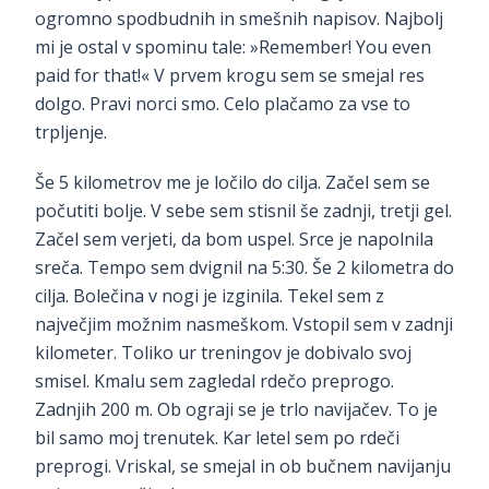
ogromno spodbudnih in smešnih napisov. Najbolj
mi je ostal v spominu tale: »Remember! You even
paid for that!« V prvem krogu sem se smejal res
dolgo. Pravi norci smo. Celo plačamo za vse to
trpljenje.
Še 5 kilometrov me je ločilo do cilja. Začel sem se
počutiti bolje. V sebe sem stisnil še zadnji, tretji gel.
Začel sem verjeti, da bom uspel. Srce je napolnila
sreča. Tempo sem dvignil na 5:30. Še 2 kilometra do
cilja. Bolečina v nogi je izginila. Tekel sem z
največjim možnim nasmeškom. Vstopil sem v zadnji
kilometer. Toliko ur treningov je dobivalo svoj
smisel. Kmalu sem zagledal rdečo preprogo.
Zadnjih 200 m. Ob ograji se je trlo navijačev. To je
bil samo moj trenutek. Kar letel sem po rdeči
preprogi. Vriskal, se smejal in ob bučnem navijanju