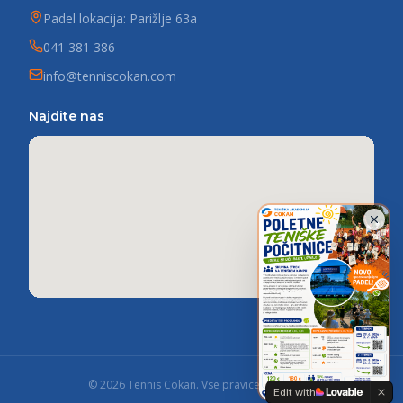
Padel lokacija: Parižlje 63a
041 381 386
info@tenniscokan.com
Najdite nas
©
2026
Tennis Cokan.
Vse pravice pridržane.
Edit with