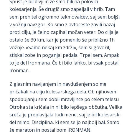
Spust je bil divji in že smo bili na polovici
kolesarjenja. Še drugič smo zapeljali v hrib. Tam
sem prehitel ogromno tekmovalcev, saj sem boljši
v vožnji navzgor. Ko smo z avtoceste zavili nazaj
proti cilju, je čelno zapihal močan veter. Do cilja je
ostalo še 30 km, kar je pomenilo še približno 1h
vožnje. »Samo nekaj km zdrži«, sem si govoril,
stiskal zobe in poganjal pedala. Trpel sem. Ampak
to je del Ironmana. Če bi bilo lahko, bi vsak postal
Ironman.
Z glasnim navijanjem in navdušenjem so me
pričakali na cilju kolesarskega dela. Ob njihovem
spodbujanju sem dobil mravljince po celem telesu.
Otroka sta kričala in ni bilo lepšega občutka. Velika
sreča je preplavljala tudi mene, saj je bil kolesarski
del mimo. Disciplina, ki sem se jo najbolj bal. Samo
še maraton in postal bom IRONMAN.