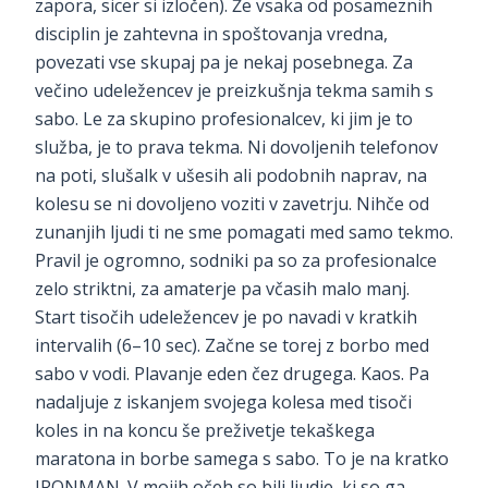
zapora, sicer si izločen). Že vsaka od posameznih
disciplin je zahtevna in spoštovanja vredna,
povezati vse skupaj pa je nekaj posebnega. Za
večino udeležencev je preizkušnja tekma samih s
sabo. Le za skupino profesionalcev, ki jim je to
služba, je to prava tekma. Ni dovoljenih telefonov
na poti, slušalk v ušesih ali podobnih naprav, na
kolesu se ni dovoljeno voziti v zavetrju. Nihče od
zunanjih ljudi ti ne sme pomagati med samo tekmo.
Pravil je ogromno, sodniki pa so za profesionalce
zelo striktni, za amaterje pa včasih malo manj.
Start tisočih udeležencev je po navadi v kratkih
intervalih (6–10 sec). Začne se torej z borbo med
sabo v vodi. Plavanje eden čez drugega. Kaos. Pa
nadaljuje z iskanjem svojega kolesa med tisoči
koles in na koncu še preživetje tekaškega
maratona in borbe samega s sabo. To je na kratko
IRONMAN. V mojih očeh so bili ljudje, ki so ga