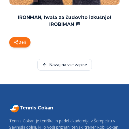
IRONMAN, hvala za čudovito izkušnjo!
IROBIMAN 🏁
Deli
Nazaj na vse zapise
Tennis Cokan
Tennis Cokan je teniška in padel akademija v Šempetru v
Savinjski dolini, ki jo vodi priznani teniški trener Robi Cokan.