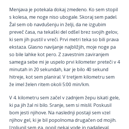
Menjava je potekala dokaj zmedeno. Ko sem stopil
s kolesa, me noge niso ubogale. Skoraj sem padel.
Žal sem ob navdušenju in želji, da ne izgubim
preveč časa, na tekaški del odšel brez svojih gelov,
ki sem jih pustil v vreči. Prvi metri teka so bili prava
ekstaza. Glasno navijanje najbližjih, moje noge pa
so bile lahke kot pero. Z zavestnim zaviranjem
samega sebe mi je uspelo prvi kilometer preteči v 4
minutah in 20 sekundah, kar je bilo 40 sekund
hitreje, kot sem planiral. V tretjem kilometru sem
že imel želen ritem okoli 5:00 min/km.
V 4. kilometru sem začel v zadnjem žepu iskati gele,
ki pa jih žal ni bilo. Sranje, sem si mislil. Poskusil
bom jesti njihove. Na naslednji postaji sem vzel
njihov gel, ki je bil popolnoma drugačen od mojih.
Izpljunil sem ga, popil nekaj vode in nadaljeval.