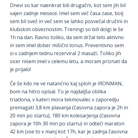
Dnevi so kar naenkrat bili drugačni, kot sem jih bil
vajen zadnje mesece. Imel sem več časa zase, bolj
sem bil svež in več sem se lahko posvečal družini in
klubskim obveznostim. Treningi so bili dolgi le še
1h na dan. Ravno toliko, da sem držal telo aktivno
in sem imel dober mišični tonus. Preventivno sem
si v zadnjem tednu rezerviral 2 masaži. Toliko jih
sicer nisem imel v celemu letu, a moram priznati da
je prijalo!
Če še kdo ne ve natančno kaj sploh je IRONMAN,
bom na hitro opisal. To je najdaljša oblika
triatlona, v kateri mora tekmovalec v zaporedju
premagati 3,8 km plavanja (časovna zapora je 2h in
20 min po startu), 180 km kolesarjenja (časovna
zapora je 10h 30 min po startu) in odteči maraton
42 km (vse to v manj kot 17h, kar je zadnja časovna