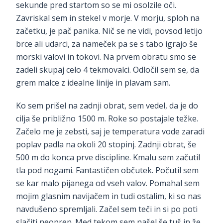
sekunde pred startom so se mi osolzile oči.
Zavriskal sem in stekel v morje. V morju, sploh na
začetku, je pač panika. Nič se ne vidi, povsod letijo
brce ali udarci, za nameček pa se s tabo igrajo še
morski valovi in tokovi. Na prvem obratu smo se
zadeli skupaj celo 4 tekmovalci. Odločil sem se, da
grem malce z idealne linije in plavam sam.
Ko sem prišel na zadnji obrat, sem vedel, da je do
cilja še približno 1500 m. Roke so postajale težke.
Začelo me je zebsti, saj je temperatura vode zaradi
poplav padla na okoli 20 stopinj. Zadnji obrat, še
500 m do konca prve discipline. Kmalu sem začutil
tla pod nogami. Fantastičen občutek. Počutil sem
se kar malo pijanega od vseh valov. Pomahal sem
mojim glasnim navijačem in tudi ostalim, ki so nas
navdušeno spremljali. Začel sem teči in si po poti
slačiti neopren. Med tekom sem našel še tuš in že