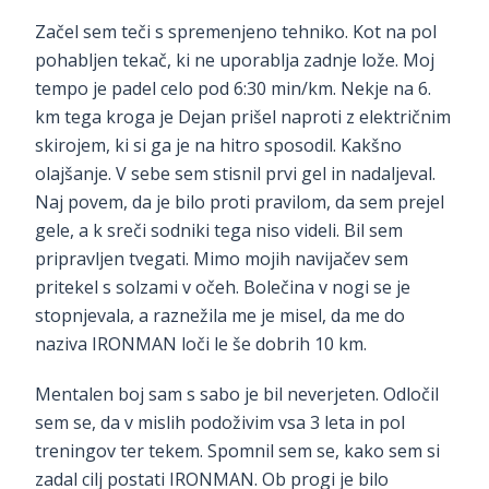
Začel sem teči s spremenjeno tehniko. Kot na pol
pohabljen tekač, ki ne uporablja zadnje lože. Moj
tempo je padel celo pod 6:30 min/km. Nekje na 6.
km tega kroga je Dejan prišel naproti z električnim
skirojem, ki si ga je na hitro sposodil. Kakšno
olajšanje. V sebe sem stisnil prvi gel in nadaljeval.
Naj povem, da je bilo proti pravilom, da sem prejel
gele, a k sreči sodniki tega niso videli. Bil sem
pripravljen tvegati. Mimo mojih navijačev sem
pritekel s solzami v očeh. Bolečina v nogi se je
stopnjevala, a raznežila me je misel, da me do
naziva IRONMAN loči le še dobrih 10 km.
Mentalen boj sam s sabo je bil neverjeten. Odločil
sem se, da v mislih podoživim vsa 3 leta in pol
treningov ter tekem. Spomnil sem se, kako sem si
zadal cilj postati IRONMAN. Ob progi je bilo