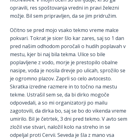
opravili, res spoštovanja vredni in pravi železni
možje. Bil sem pripravljen, da se jim pridružim.
Očitno se pred mojo vsako tekmo vreme malce
pokvari. Tokrat je sicer šlo kar zares, saj so 1 dan
pred našim odhodom poročali o hudih poplavah v
mestu, kjer bi naj bila tekma. Ulice so bile
poplavljene z vodo, morje je prestopilo obalne
nasipe, voda je nosila drevje po ulicah, sprožilo se
je ogromno plazov. Zaprli so celo avtocesto.
Skratka izredne razmere in to točno na mestu
tekme. Ustrašil sem se, da bi dirko mogoče
odpovedali, a so mi organizatorji po mailu
zagotovili, da dirka bo, saj se bo do vikenda vreme
umirilo. Bil je četrtek, 3 dni pred tekmo. V avto sem
zložil vse stvari, naložil kolo na streho in se
odpeljal proti Cervii. Seveda je šla z mano vsa