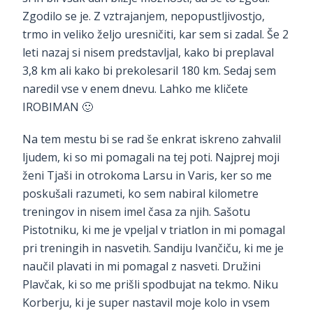
Zgodilo se je. Z vztrajanjem, nepopustljivostjo,
trmo in veliko željo uresničiti, kar sem si zadal. Še 2
leti nazaj si nisem predstavljal, kako bi preplaval
3,8 km ali kako bi prekolesaril 180 km. Sedaj sem
naredil vse v enem dnevu. Lahko me kličete
IROBIMAN 🙂
Na tem mestu bi se rad še enkrat iskreno zahvalil
ljudem, ki so mi pomagali na tej poti. Najprej moji
ženi Tjaši in otrokoma Larsu in Varis, ker so me
poskušali razumeti, ko sem nabiral kilometre
treningov in nisem imel časa za njih. Sašotu
Pistotniku, ki me je vpeljal v triatlon in mi pomagal
pri treningih in nasvetih. Sandiju Ivančiču, ki me je
naučil plavati in mi pomagal z nasveti. Družini
Plavčak, ki so me prišli spodbujat na tekmo. Niku
Korberju, ki je super nastavil moje kolo in vsem