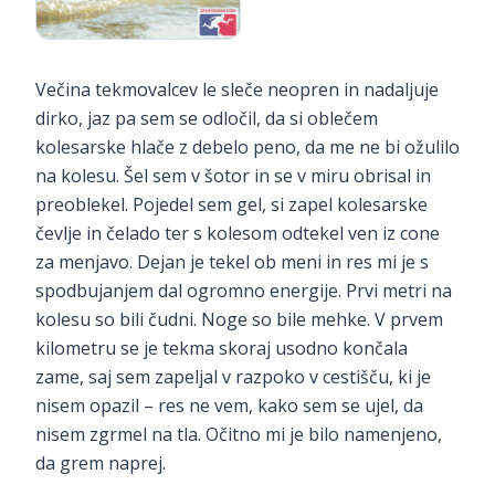
Večina tekmovalcev le sleče neopren in nadaljuje
dirko, jaz pa sem se odločil, da si oblečem
kolesarske hlače z debelo peno, da me ne bi ožulilo
na kolesu. Šel sem v šotor in se v miru obrisal in
preoblekel. Pojedel sem gel, si zapel kolesarske
čevlje in čelado ter s kolesom odtekel ven iz cone
za menjavo. Dejan je tekel ob meni in res mi je s
spodbujanjem dal ogromno energije. Prvi metri na
kolesu so bili čudni. Noge so bile mehke. V prvem
kilometru se je tekma skoraj usodno končala
zame, saj sem zapeljal v razpoko v cestišču, ki je
nisem opazil – res ne vem, kako sem se ujel, da
nisem zgrmel na tla. Očitno mi je bilo namenjeno,
da grem naprej.