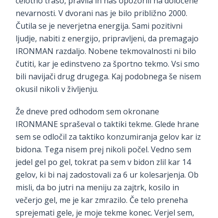
celotno traso, pravila in nas opozorili na določene
nevarnosti. V dvorani nas je bilo približno 2000.
Čutila se je neverjetna energija. Sami pozitivni
ljudje, nabiti z energijo, pripravljeni, da premagajo
IRONMAN razdaljo. Nobene tekmovalnosti ni bilo
čutiti, kar je edinstveno za športno tekmo. Vsi smo
bili navijači drug drugega. Kaj podobnega še nisem
okusil nikoli v življenju.
Že dneve pred odhodom sem okronane
IRONMANE spraševal o taktiki tekme. Glede hrane
sem se odločil za taktiko konzumiranja gelov kar iz
bidona. Tega nisem prej nikoli počel. Vedno sem
jedel gel po gel, tokrat pa sem v bidon zlil kar 14
gelov, ki bi naj zadostovali za 6 ur kolesarjenja. Ob
misli, da bo jutri na meniju za zajtrk, kosilo in
večerjo gel, me je kar zmrazilo. Če telo preneha
sprejemati gele, je moje tekme konec. Verjel sem,