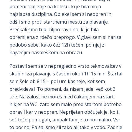
pomeni trpljenje na kolesu, ki je bila moja
najslabša disciplina. Oblekel sem si neopren in
odšli smo proti startnemu mestu za plavanje.
Prečkali smo tudi ciljno ravnino, ki je bila
opremljena z rdečo preprogo. V glavi sem si narisal
podobo sebe, kako čez 12h tečem po njej z
največjim nasmeškom na obrazu.
Postavil sem se v nepregledno vrsto tekmovalcev v
skupini za plavanje s časom okoli 1h 15 min. Štartal
sem šele ob 8:15 – pol ure kasneje, kot sem
predvideval. To pomeni, da nisem jedel več kot 3
ure. Na žalost ne moreš med čakanjem na start
nikjer na WC, zato sem malo pred štartom potrebo
opravil kar v neopren. Neprijeten občutek je, ko ti
seč teče po nogah, ampak tam je to normalno. Vsi
to počno. Pa saj smo šli tako ali tako v vodo. Zadnje