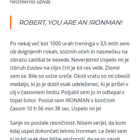
neizmerno užival.
ROBERT, YOU ARE AN IRONMAN!
Po nekaj več kot 1000 urah treninga v 3,5 letih sem
ob dvignjenih rokah, solznih očeh in nasmešku na
obrazu zaslišal te besede. Neverjetno! Uspelo mi je.
Izbruh čustev na ciljni črti je bil res velik. Zlomil
sem se. Bile so solze sreče. Okoli vratu so mi obesili
medaljo, ki jo je dobil vsak udeleženec, ki je prišel v
cilj v časovnem limitu. Poljubil sem jo in odšepal v
topel šotor. Postal sem IRONMAN s končnim
časom 10 h 56 min 38 sec. Uspelo mi je!
Sanje so postale resničnost. Nisem verjel, da bom
kdaj uspel dokončati tekmo Ironman. Le želel sem
si in bil vsak dan bližje možnosti, da se to zgodi.