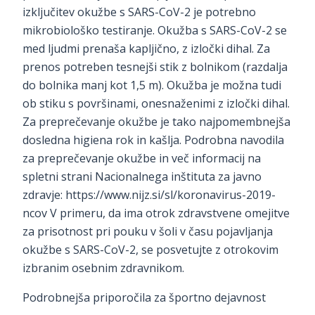
izključitev okužbe s SARS-CoV-2 je potrebno
mikrobiološko testiranje. Okužba s SARS-CoV-2 se
med ljudmi prenaša kapljično, z izločki dihal. Za
prenos potreben tesnejši stik z bolnikom (razdalja
do bolnika manj kot 1,5 m). Okužba je možna tudi
ob stiku s površinami, onesnaženimi z izločki dihal.
Za preprečevanje okužbe je tako najpomembnejša
dosledna higiena rok in kašlja. Podrobna navodila
za preprečevanje okužbe in več informacij na
spletni strani Nacionalnega inštituta za javno
zdravje: https://www.nijz.si/sl/koronavirus-2019-
ncov V primeru, da ima otrok zdravstvene omejitve
za prisotnost pri pouku v šoli v času pojavljanja
okužbe s SARS-CoV-2, se posvetujte z otrokovim
izbranim osebnim zdravnikom.
Podrobnejša priporočila za športno dejavnost