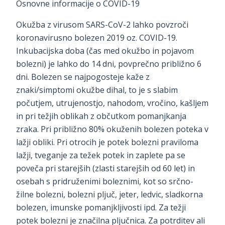
Osnovne informacije o COVID-19
Okužba z virusom SARS-CoV-2 lahko povzroči
koronavirusno bolezen 2019 oz. COVID-19.
Inkubacijska doba (čas med okužbo in pojavom
bolezni) je lahko do 14 dni, povprečno približno 6
dni. Bolezen se najpogosteje kaže z
znaki/simptomi okužbe dihal, to je s slabim
počutjem, utrujenostjo, nahodom, vročino, kašljem
in pri težjih oblikah z občutkom pomanjkanja
zraka. Pri približno 80% okuženih bolezen poteka v
lažji obliki. Pri otrocih je potek bolezni praviloma
lažji, tveganje za težek potek in zaplete pa se
poveča pri starejših (zlasti starejših od 60 let) in
osebah s pridruženimi boleznimi, kot so srčno-
žilne bolezni, bolezni pljuč, jeter, ledvic, sladkorna
bolezen, imunske pomanjkljivosti ipd. Za težji
potek bolezni je značilna pljučnica. Za potrditev ali