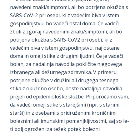
navedeni znaki/simptomi, ali bo potrjena okužba s
SARS-CoV-2 pri osebi, ki z vadečim biva v istem
gospodinjstvu, bo vadeči ostal doma. Če vadeči
zboli z zgoraj navedenimi znaki/simptomi, ali bo
potrjena okužba s SARS-CoV2 pri osebi, ki z
vadečim biva v istem gospodinjstvu, naj ostane
doma in omeji stike z drugimi ljudmi. Če je vadeči
bolan, za nadaljnja navodila pokličite njegovega
izbranega ali dežurnega zdravnika. V primeru
potrjene okužbe v družini ali drugega tesnega
stika z okuženo osebo, boste nadaljnja navodila
prejeli od epidemiološke službe. Priporočamo vam,
da vadeči omeji stike s starejšimi (npr. s starimi
starši) in z osebami s pridruženimi kroničnimi
boleznimi ali imunskimi pomanjkljivostmi, saj so le-
ti bolj ogroženi za težek potek bolezni.