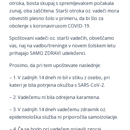
otroka, bosta skupaj s spremljevalcem počakala
zunaj, oba zaščitena. Starši otroka oz. vadeči mora
obvestiti plesno šolo v primeru, da bi šlo za
obolenje s koronavirusom COVID-19.
Spoštovani vadeči oz. starši vadečih, obveščamo
vas, naj na vadbo/treninge v novem šolskem letu
prihajajo SAMO ZDRAVI udeleženci.
Prosimo, da pri tem upoštevate naslednje:
– 1. V zadnjih 14 dneh ni bil v stiku z osebo, pri
kateri je bila potrjena okužba s SARS-CoV-2.
– 2. Vadečemu ni bila odrejena karantena.
– 3. V zadnjih 14 dneh vadečemu zdravnik oz.
epidemiološka služba ni priporočila samoizolacije.
– 4. Če se bodo pri vadečem pojavili zgoraj